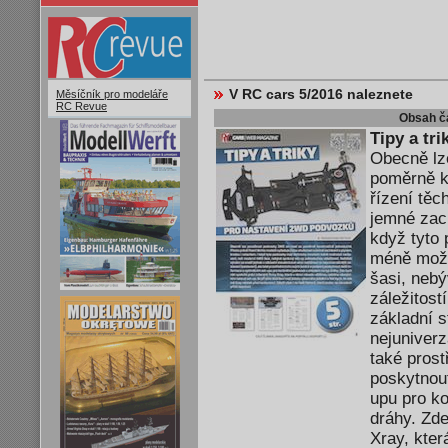
V RC cars 5/2016 naleznete
Měsíčník pro modeláře
RC Revue
Obsah č
Tipy a tr
Obecně lz
poměrně k
řízení těc
jemné zach
když tyto
méně možn
šasi, neb
záležitost
základní s
nejuniverz
také pros
poskytnout
upu pro k
dráhy. Zde
Xray, kter