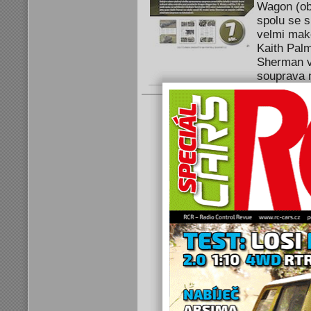
Wagon (obr
spolu se 
velmi make
Kaith Pal
Sherman v
souprava n