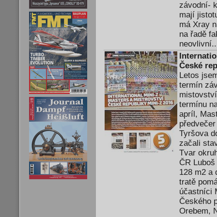
závodní- k
mají jisto
má Xray n
na řadě fa
neovlivní..
Internati
České rep
Letos jse
termín záv
mistovství
termínu na
apríl, Mas
předvečer
Tyršova d
začali sta
Tvar okru
ČR Luboš 
128 m2 a 
tratě pom
účastníci 
Českého p
Orebem, Ne