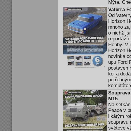
Mýta, Che
Vaterra F
Od Vaterry
Horizon Ho
mnoho zaj
o nichž js
reportážíc
Hobby. V n
Horizon Ho
novinka od
upu Ford F
postaven 
kol a dod
potřebným 
komutátoro
Souprava
M15
Na setkán
Peace v b
likátým r
soupravu 
světové v