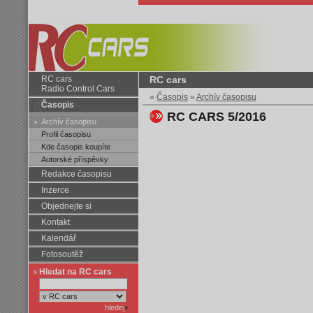
RC cars
RC cars
Radio Control Cars
»
Časopis
»
Archív časopisu
Časopis
RC CARS 5/2016
Archív časopisu
Profil časopisu
Kde časopis koupíte
Autorské příspěvky
Redakce časopisu
Inzerce
Objednejte si
Kontakt
Kalendář
Fotosoutěž
Hledat na RC cars